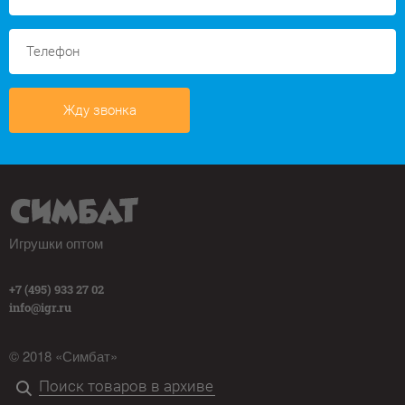
Жду звонка
Игрушки оптом
+7 (495) 933 27 02
info@igr.ru
© 2018 «Симбат»