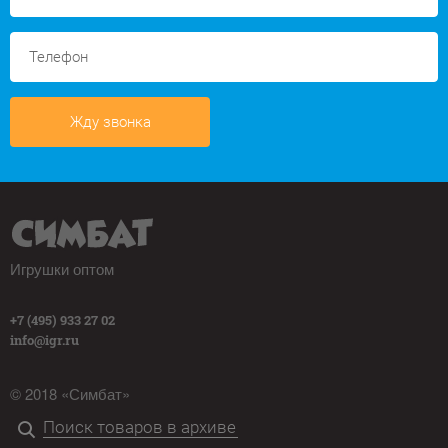
Жду звонка
Игрушки оптом
+7 (495) 933 27 02
info@igr.ru
© 2018 «Симбат»