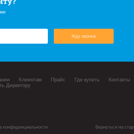
нту?
ами
Жду звонка
ании
Клиентам
Прайс
Где купить
Контакты
ть Директору
а конфиденциальности
Вернуться на стар