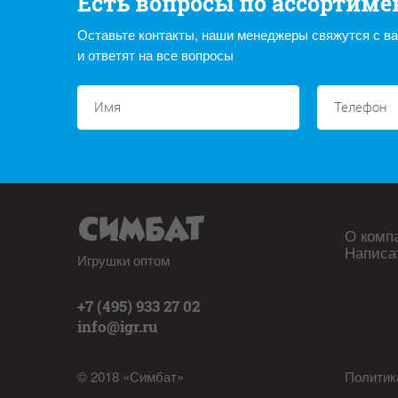
Есть вопросы по ассортиме
Оставьте контакты, наши менеджеры свяжутся с в
и ответят на все вопросы
О комп
Написа
Игрушки оптом
+7 (495) 933 27 02
info@igr.ru
© 2018 «Симбат»
Политик