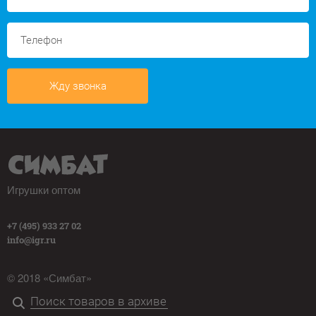
Жду звонка
Игрушки оптом
+7 (495) 933 27 02
info@igr.ru
© 2018 «Симбат»