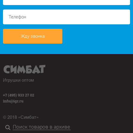
Жду звонка
Игрушки оптом
+7 (495) 933 27 02
info@igr.ru
© 2018 «Симбат»