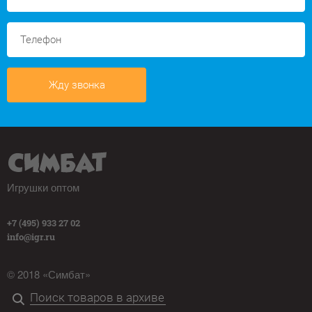
Жду звонка
Игрушки оптом
+7 (495) 933 27 02
info@igr.ru
© 2018 «Симбат»