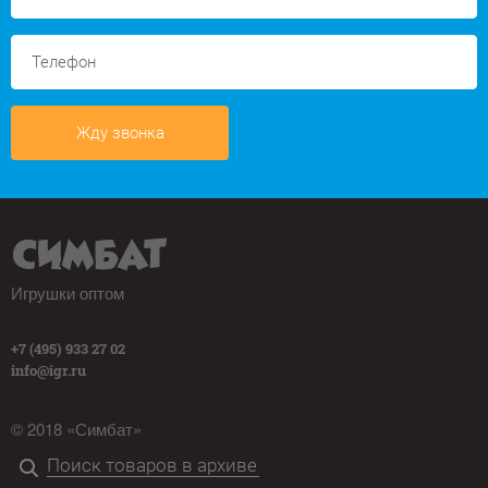
Жду звонка
Игрушки оптом
+7 (495) 933 27 02
info@igr.ru
© 2018 «Симбат»