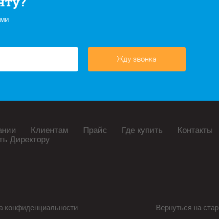
нту?
ами
Жду звонка
ании
Клиентам
Прайс
Где купить
Контакты
ть Директору
а конфиденциальности
Вернуться на стар