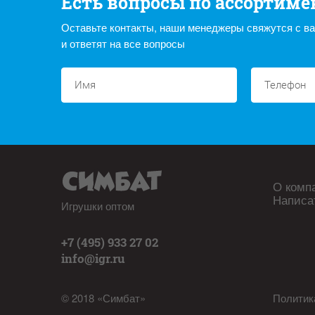
Есть вопросы по ассортиме
Оставьте контакты, наши менеджеры свяжутся с в
и ответят на все вопросы
О комп
Написа
Игрушки оптом
+7 (495) 933 27 02
info@igr.ru
© 2018 «Симбат»
Политик