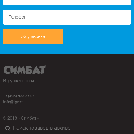
Жду звонка
Игрушки оптом
+7 (495) 933 27 02
info@igr.ru
© 2018 «Симбат»