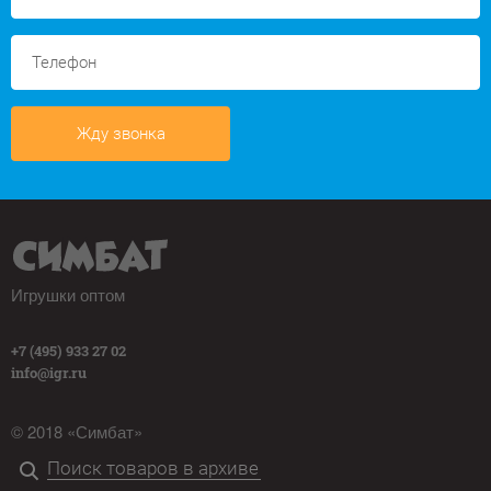
Жду звонка
Игрушки оптом
+7 (495) 933 27 02
info@igr.ru
© 2018 «Симбат»