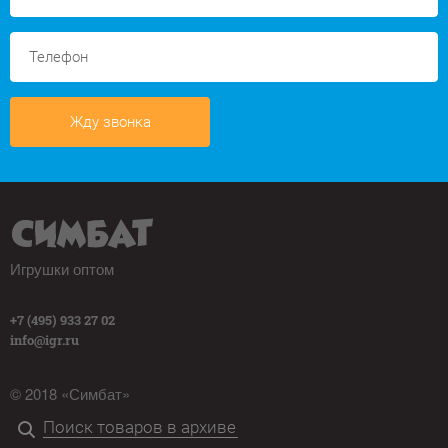
Жду звонка
Игрушки оптом
+7 (495) 933 27 02
info@igr.ru
© 2018 «Симбат»