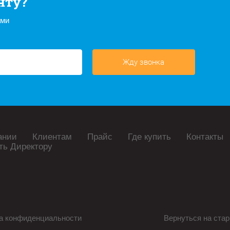
нту?
ами
Жду звонка
ании
Клиентам
Прайс
Где купить
Контакты
ть Директору
а конфиденциальности
Вернуться на стар