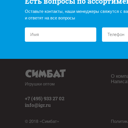
Есть вопросы по ассортиме
Оставьте контакты, наши менеджеры свяжутся с в
и ответят на все вопросы
О комп
Написа
Игрушки оптом
+7 (495) 933 27 02
info@igr.ru
© 2018 «Симбат»
Политик