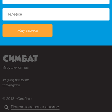
Жду звонка
Игрушки оптом
+7 (495) 933 27 02
info@igr.ru
© 2018 «Симбат»