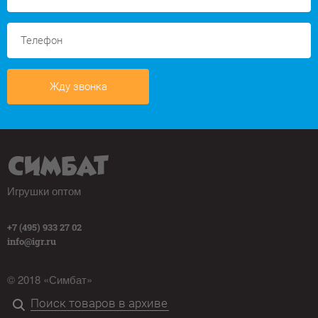
Жду звонка
Игрушки оптом
+7 (495) 933 27 02
info@igr.ru
© 2018 «Симбат»