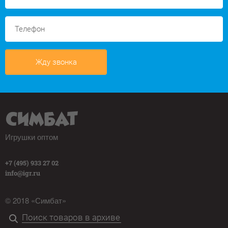
Жду звонка
Игрушки оптом
+7 (495) 933 27 02
info@igr.ru
© 2018 «Симбат»