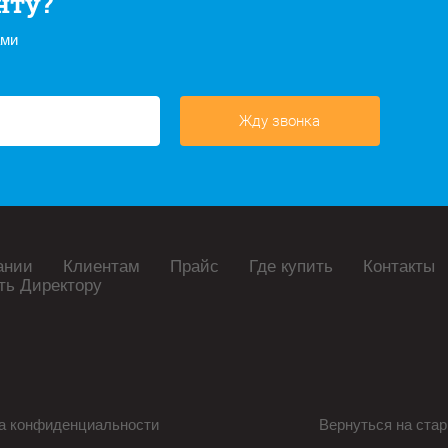
нту?
ами
Жду звонка
ании
Клиентам
Прайс
Где купить
Контакты
ть Директору
а конфиденциальности
Вернуться на стар