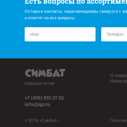
Есть вопросы по ассортиме
Оставьте контакты, наши менеджеры свяжутся с в
и ответят на все вопросы
О комп
Написа
Игрушки оптом
+7 (495) 933 27 02
info@igr.ru
© 2018 «Симбат»
Политик