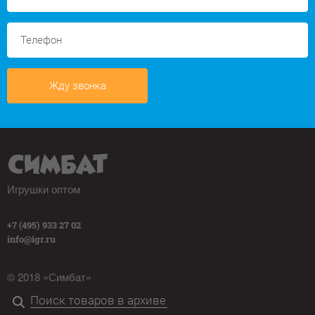
Жду звонка
Игрушки оптом
+7 (495) 933 27 02
info@igr.ru
© 2018 «Симбат»