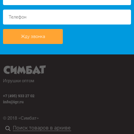
Жду звонка
Игрушки оптом
+7 (495) 933 27 02
info@igr.ru
© 2018 «Симбат»