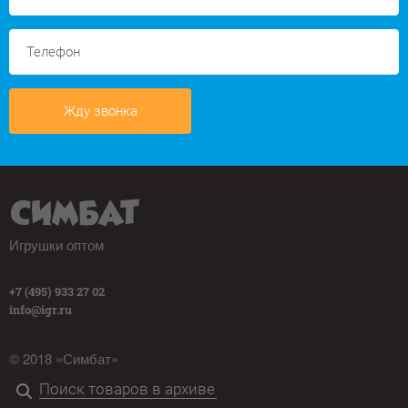
Жду звонка
Игрушки оптом
+7 (495) 933 27 02
info@igr.ru
© 2018 «Симбат»