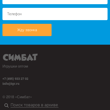
Жду звонка
Игрушки оптом
+7 (495) 933 27 02
info@igr.ru
© 2018 «Симбат»