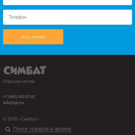
Жду звонка
Игрушки оптом
+7 (495) 933 27 02
info@igr.ru
© 2018 «Симбат»