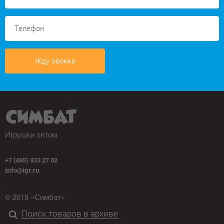
Жду звонка
Игрушки оптом
+7 (495) 933 27 02
info@igr.ru
© 2018 «Симбат»