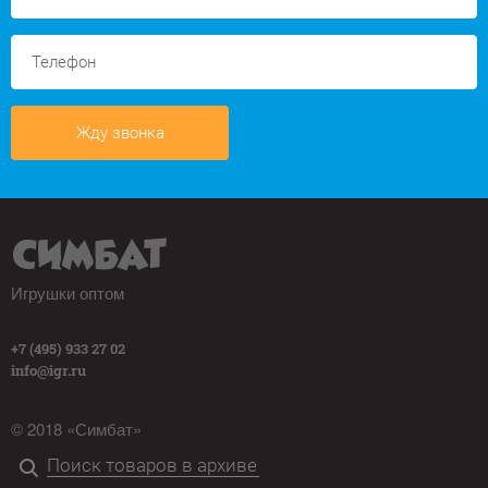
Жду звонка
Игрушки оптом
+7 (495) 933 27 02
info@igr.ru
© 2018 «Симбат»