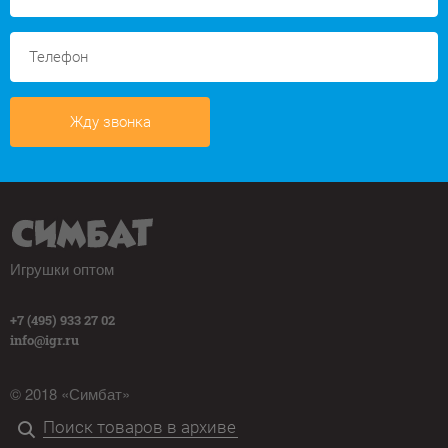
Жду звонка
Игрушки оптом
+7 (495) 933 27 02
info@igr.ru
© 2018 «Симбат»