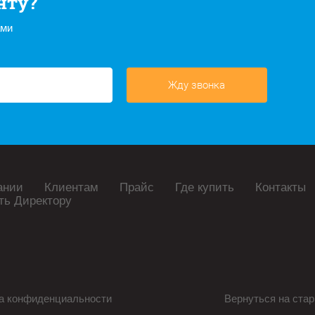
нту?
ами
Жду звонка
ании
Клиентам
Прайс
Где купить
Контакты
ть Директору
а конфиденциальности
Вернуться на стар