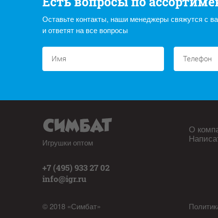
Есть вопросы по ассортиме
Оставьте контакты, наши менеджеры свяжутся с в
и ответят на все вопросы
О комп
Написа
Игрушки оптом
+7 (495) 933 27 02
info@igr.ru
© 2018 «Симбат»
Политик