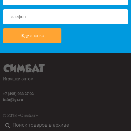
Жду звонка
Игрушки оптом
+7 (495) 933 27 02
info@igr.ru
© 2018 «Симбат»