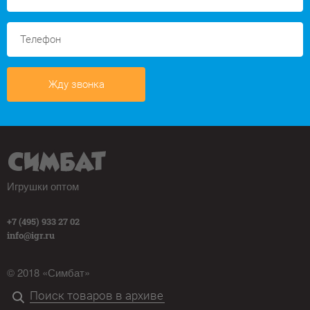
Жду звонка
Игрушки оптом
+7 (495) 933 27 02
info@igr.ru
© 2018 «Симбат»