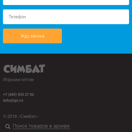
Жду звонка
Игрушки оптом
+7 (495) 933 27 02
info@igr.ru
© 2018 «Симбат»