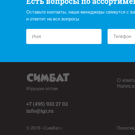
Есть вопросы по ассортиме
Оставьте контакты, наши менеджеры свяжутся с в
и ответят на все вопросы
О комп
Написа
Игрушки оптом
+7 (495) 933 27 02
info@igr.ru
© 2018 «Симбат»
Политик