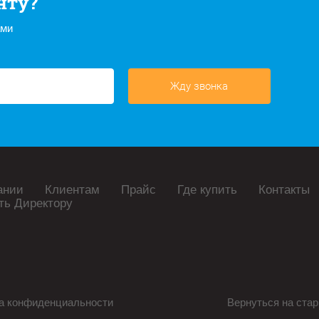
нту?
ами
Жду звонка
ании
Клиентам
Прайс
Где купить
Контакты
ть Директору
а конфиденциальности
Вернуться на стар