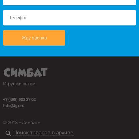
Жду звонка
Игрушки оптом
+7 (495) 933 27 02
info@igr.ru
© 2018 «Симбат»