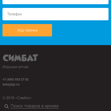
Жду звонка
Игрушки оптом
+7 (495) 933 27 02
info@igr.ru
© 2018 «Симбат»