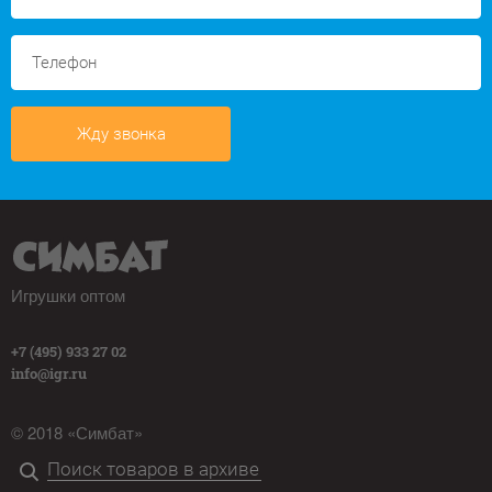
Жду звонка
Игрушки оптом
+7 (495) 933 27 02
info@igr.ru
© 2018 «Симбат»