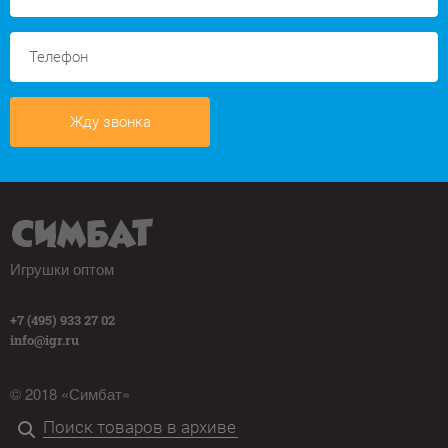
Жду звонка
Игрушки оптом
+7 (495) 933 27 02
info@igr.ru
© 2018 «Симбат»