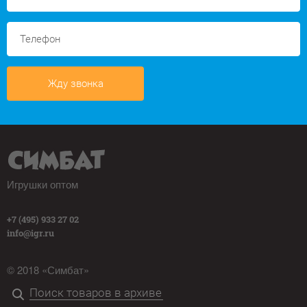
Жду звонка
Игрушки оптом
+7 (495) 933 27 02
info@igr.ru
© 2018 «Симбат»