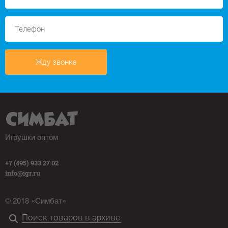
Жду звонка
Игрушки оптом
+7 (495) 933 27 02
info@igr.ru
© 2018 «Симбат»