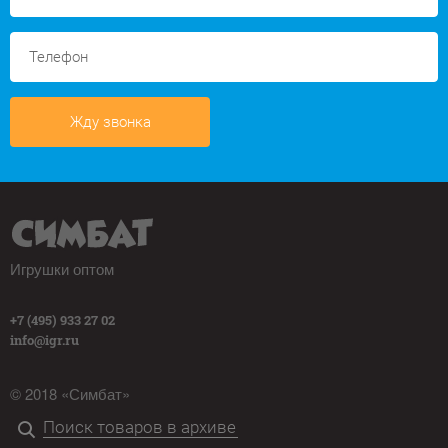
Жду звонка
Игрушки оптом
+7 (495) 933 27 02
info@igr.ru
© 2018 «Симбат»