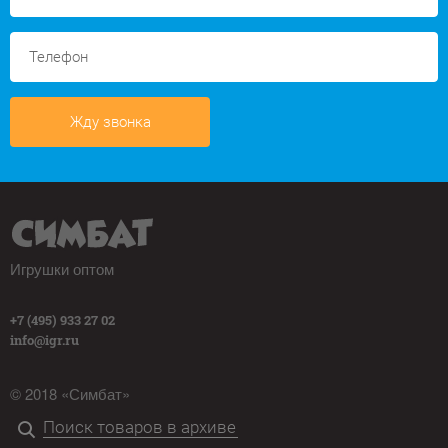
Жду звонка
Игрушки оптом
+7 (495) 933 27 02
info@igr.ru
© 2018 «Симбат»