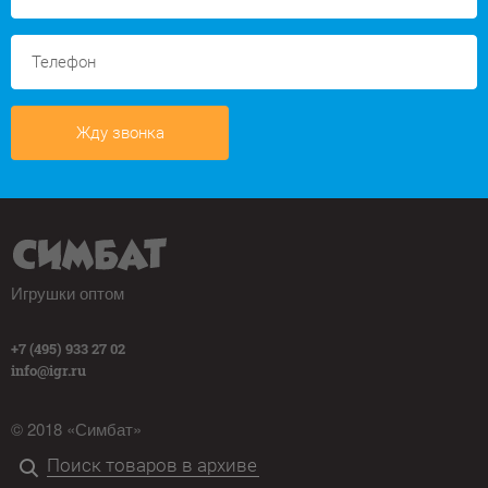
Жду звонка
Игрушки оптом
+7 (495) 933 27 02
info@igr.ru
© 2018 «Симбат»