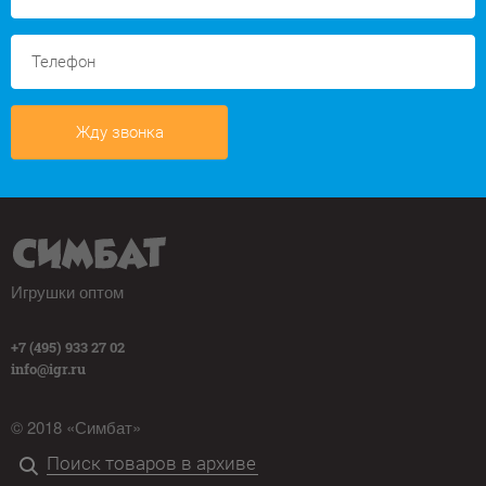
Жду звонка
Игрушки оптом
+7 (495) 933 27 02
info@igr.ru
© 2018 «Симбат»