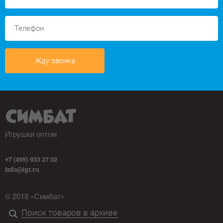
Жду звонка
Игрушки оптом
+7 (495) 933 27 02
info@igr.ru
© 2018 «Симбат»