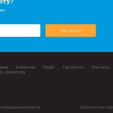
нту?
ами
Жду звонка
ании
Клиентам
Прайс
Где купить
Контакты
ть Директору
а конфиденциальности
Вернуться на стар