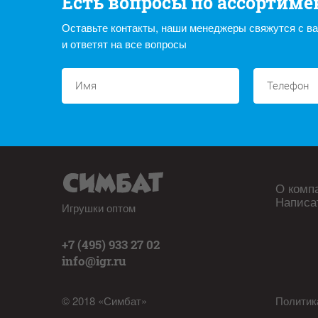
Есть вопросы по ассортиме
Оставьте контакты, наши менеджеры свяжутся с в
и ответят на все вопросы
О комп
Написа
Игрушки оптом
+7 (495) 933 27 02
info@igr.ru
© 2018 «Симбат»
Политик