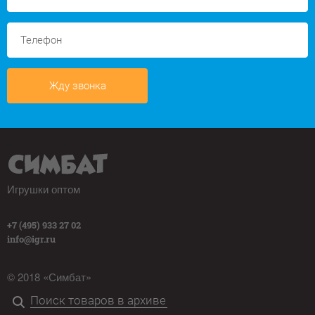
Жду звонка
Игрушки оптом
+7 (495) 933 27 02
info@igr.ru
© 2018 «Симбат»