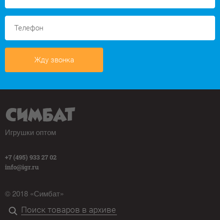
Жду звонка
Игрушки оптом
+7 (495) 933 27 02
info@igr.ru
© 2018 «Симбат»