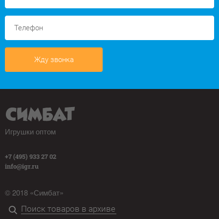
Жду звонка
Игрушки оптом
+7 (495) 933 27 02
info@igr.ru
© 2018 «Симбат»