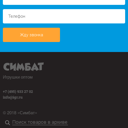
Жду звонка
Игрушки оптом
+7 (495) 933 27 02
info@igr.ru
© 2018 «Симбат»