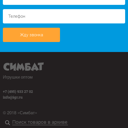
Жду звонка
Игрушки оптом
+7 (495) 933 27 02
info@igr.ru
© 2018 «Симбат»