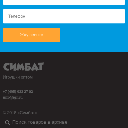
Жду звонка
Игрушки оптом
+7 (495) 933 27 02
info@igr.ru
© 2018 «Симбат»