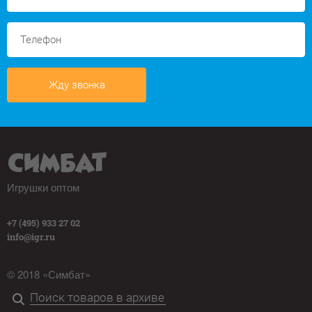
Жду звонка
Игрушки оптом
+7 (495) 933 27 02
info@igr.ru
© 2018 «Симбат»