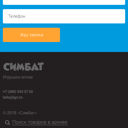
Жду звонка
Игрушки оптом
+7 (495) 933 27 02
info@igr.ru
© 2018 «Симбат»