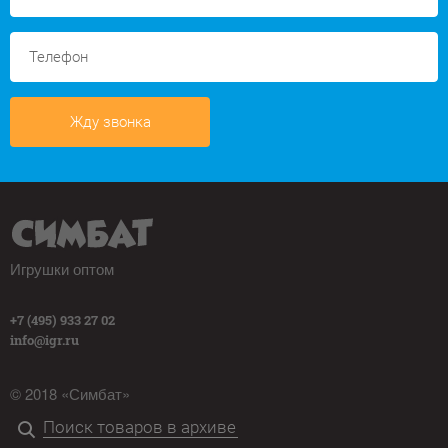
Жду звонка
Игрушки оптом
+7 (495) 933 27 02
info@igr.ru
© 2018 «Симбат»